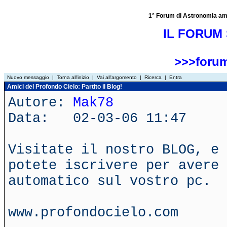
1° Forum di Astronomia amator
IL FORUM 
>>>forum
Nuovo messaggio
|
Torna all'inizio
|
Vai all'argomento
|
Ricerca
|
Entra
Amici del Profondo Cielo: Partito il Blog!
Autore:
Mak78
Data: 02-03-06 11:47
Visitate il nostro BLOG, e 
potete iscrivere per avere 
automatico sul vostro pc.
www.profondocielo.com